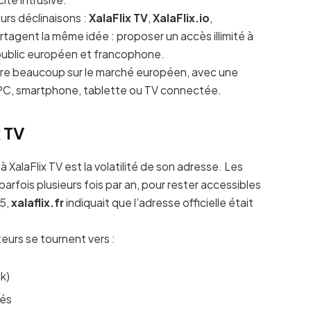
eurs déclinaisons :
XalaFlix TV
,
XalaFlix.io
,
rtagent la même idée : proposer un accès illimité à
public européen et francophone.
tre beaucoup sur le marché européen, avec une
 PC, smartphone, tablette ou TV connectée.
 TV
 XalaFlix TV est la volatilité de son adresse. Les
fois plusieurs fois par an, pour rester accessibles
25,
xalaflix.fr
indiquait que l’adresse officielle était
teurs se tournent vers :
k)
iés