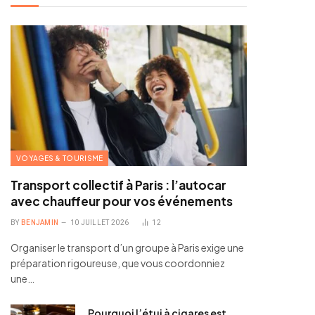
VOYAGES & TOURISME
Transport collectif à Paris : l’autocar
avec chauffeur pour vos événements
BY
BENJAMIN
10 JUILLET 2026
12
Organiser le transport d’un groupe à Paris exige une
préparation rigoureuse, que vous coordonniez
une…
Pourquoi l’étui à cigares est