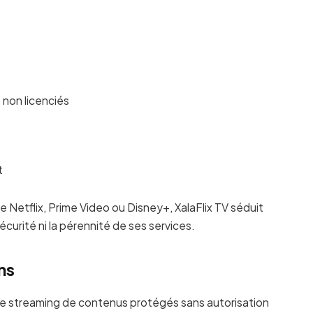
 non licenciés
t
etflix, Prime Video ou Disney+, XalaFlix TV séduit
sécurité ni la pérennité de ses services.
ns
e streaming de contenus protégés sans autorisation