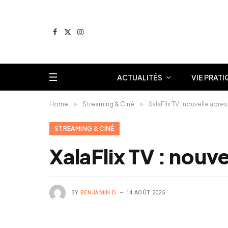
Facebook
X
Instagram
(Twitter)
ACTUALITÉS
VIE PRATI
Home
»
Streaming & Ciné
»
XalaFlix TV : nouvelle adre
STREAMING & CINÉ
XalaFlix TV : nouv
BY
BENJAMIN D.
14 AOÛT 2025