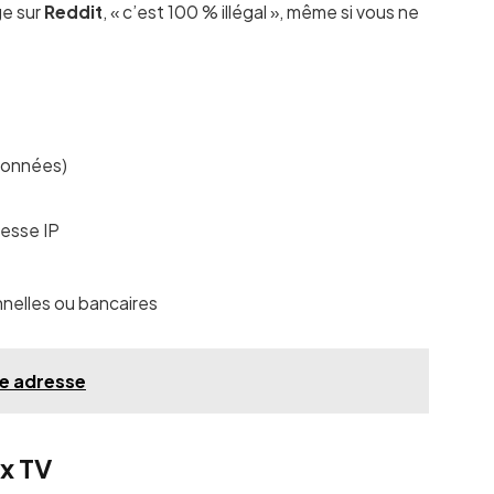
ge sur
Reddit
, « c’est 100 % illégal », même si vous ne
 données)
resse IP
nnelles ou bancaires
e adresse
ix TV