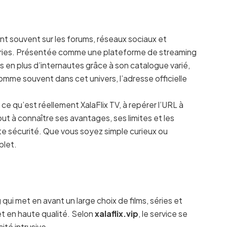
lent souvent sur les forums, réseaux sociaux et
séries. Présentée comme une plateforme de streaming
lus en plus d’internautes grâce à son catalogue varié,
comme souvent dans cet univers, l’adresse officielle
ce qu’est réellement XalaFlix TV, à repérer l’URL à
tout à connaître ses avantages, ses limites et les
te sécurité. Que vous soyez simple curieux ou
plet.
qui met en avant un large choix de films, séries et
et en haute qualité. Selon
xalaflix.vip
, le service se
ité intrusive.