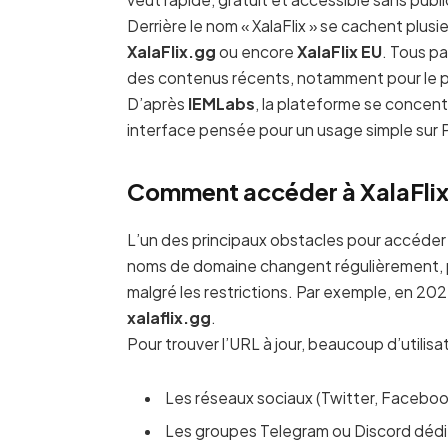
Derrière le nom « XalaFlix » se cachent plusi
XalaFlix.gg
ou encore
XalaFlix EU
. Tous pa
des contenus récents, notamment pour le 
D’après
IEMLabs
, la plateforme se concen
interface pensée pour un usage simple sur
Comment accéder à XalaFlix
L’un des principaux obstacles pour accéder à
noms de domaine changent régulièrement, par
malgré les restrictions. Par exemple, en 20
xalaflix.gg
.
Pour trouver l’URL à jour, beaucoup d’utilisa
Les réseaux sociaux (Twitter, Faceboo
Les groupes Telegram ou Discord déd