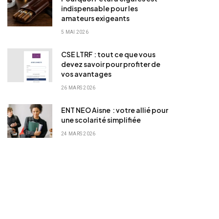
indispensable pour les
amateurs exigeants
5 MAI 2026
CSE LTRF : tout ce que vous
devez savoir pour profiter de
vos avantages
26 MARS 2026
ENT NEO Aisne : votre allié pour
une scolarité simplifiée
24 MARS 2026