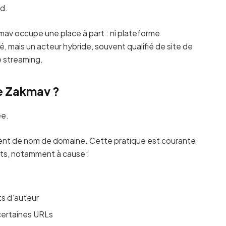
id.
mav occupe une place à part : ni plateforme
fié, mais un acteur hybride, souvent qualifié de site de
e streaming.
de Zakmav ?
ée.
ent de nom de domaine. Cette pratique est courante
its, notamment à cause :
ts d’auteur
 certaines URLs