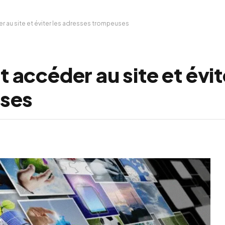
 au site et éviter les adresses trompeuses
ccéder au site et évite
ses