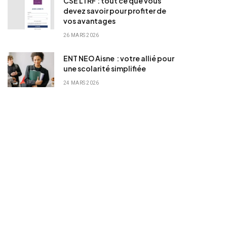
CSE LTRF : tout ce que vous
devez savoir pour profiter de
vos avantages
26 MARS 2026
ENT NEO Aisne : votre allié pour
une scolarité simplifiée
24 MARS 2026