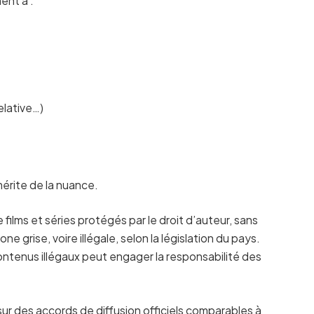
ent à :
elative…)
mérite de la nuance.
films et séries protégés par le droit d’auteur, sans
e grise, voire illégale, selon la législation du pays.
contenus illégaux peut engager la responsabilité des
 des accords de diffusion officiels comparables à