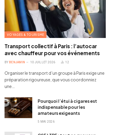
VOYAGES & TOURISME
Transport collectif à Paris : l’autocar
avec chauffeur pour vos événements
BY
BENJAMIN
10 JUILLET 2026
12
Organiser le transport d’un groupe à Paris exige une
préparation rigoureuse, que vous coordonniez
une…
Pourquoi l’étui à cigares est
indispensable pour les
amateurs exigeants
5 MAI 2026