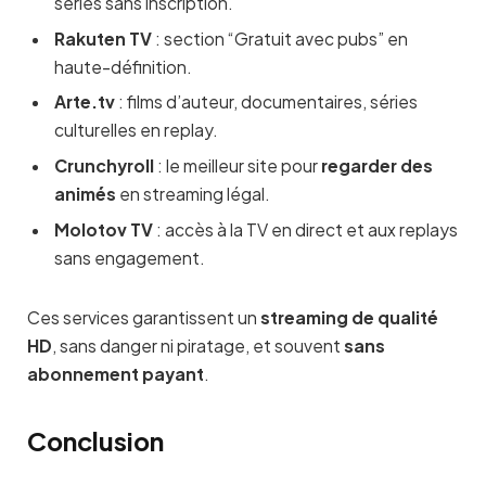
séries sans inscription.
Rakuten TV
: section “Gratuit avec pubs” en
haute-définition.
Arte.tv
: films d’auteur, documentaires, séries
culturelles en replay.
Crunchyroll
: le meilleur site pour
regarder des
animés
en streaming légal.
Molotov TV
: accès à la TV en direct et aux replays
sans engagement.
Ces services garantissent un
streaming de qualité
HD
, sans danger ni piratage, et souvent
sans
abonnement payant
.
Conclusion