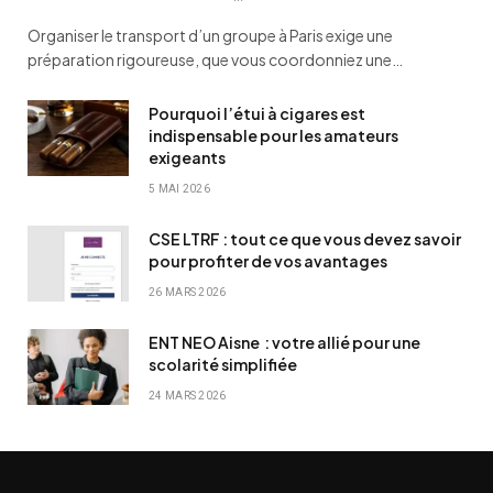
Organiser le transport d’un groupe à Paris exige une
préparation rigoureuse, que vous coordonniez une…
Pourquoi l’étui à cigares est
indispensable pour les amateurs
exigeants
5 MAI 2026
CSE LTRF : tout ce que vous devez savoir
pour profiter de vos avantages
26 MARS 2026
ENT NEO Aisne : votre allié pour une
scolarité simplifiée
24 MARS 2026