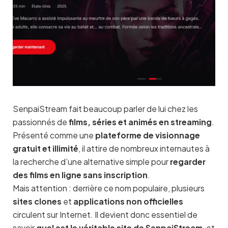
SenpaiStream fait beaucoup parler de lui chez les
passionnés de
films, séries et animés en streaming
.
Présenté comme une
plateforme de visionnage
gratuit et illimité
, il attire de nombreux internautes à
la recherche d’une alternative simple pour
regarder
des films en ligne sans inscription
.
Mais attention : derrière ce nom populaire, plusieurs
sites clones
et
applications non officielles
circulent sur Internet. Il devient donc essentiel de
savoir
quel est le véritable site de SenpaiStream
, et