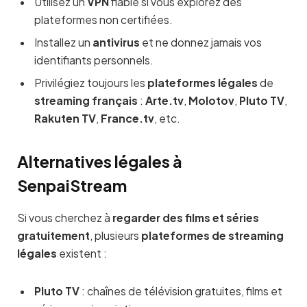
Utilisez un
VPN
fiable si vous explorez des
plateformes non certifiées.
Installez un
antivirus
et ne donnez jamais vos
identifiants personnels.
Privilégiez toujours les
plateformes légales
de
streaming français
:
Arte.tv
,
Molotov
,
Pluto TV
,
Rakuten TV
,
France.tv
, etc.
Alternatives légales à
SenpaiStream
Si vous cherchez à
regarder des films et séries
gratuitement
, plusieurs
plateformes de streaming
légales
existent :
Pluto TV
: chaînes de télévision gratuites, films et