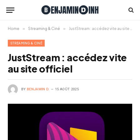
Home
»
Streaming & Ciné
»
JustStream : accédez vite au site officiel
STREAMING & CINÉ
JustStream : accédez vite
au site officiel
BY
BENJAMIN D.
15 AOÛT 2025