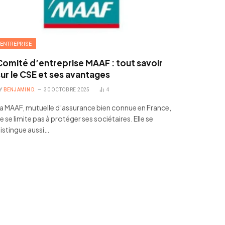
ENTREPRISE
Comité d’entreprise MAAF : tout savoir
sur le CSE et ses avantages
Y
BENJAMIN D.
30 OCTOBRE 2025
4
a MAAF, mutuelle d’assurance bien connue en France,
e se limite pas à protéger ses sociétaires. Elle se
istingue aussi…