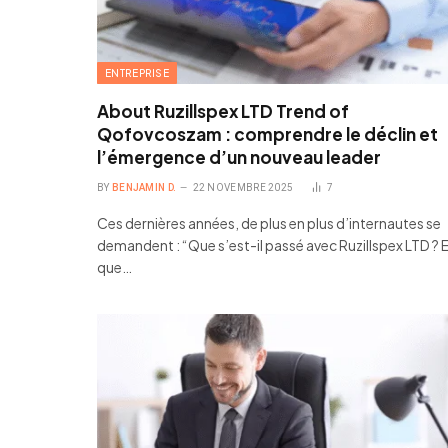
ENTREPRISE
About Ruzillspex LTD Trend of
Qofovcoszam : comprendre le déclin et
l’émergence d’un nouveau leader
BY
BENJAMIN D.
22 NOVEMBRE 2025
7
Ces dernières années, de plus en plus d’internautes se
demandent : “Que s’est-il passé avec Ruzillspex LTD ? 
que…