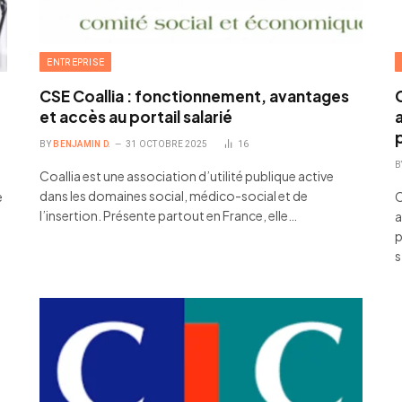
ENTREPRISE
CSE Coallia : fonctionnement, avantages
et accès au portail salarié
BY
BENJAMIN D.
31 OCTOBRE 2025
16
B
Coallia est une association d’utilité publique active
dans les domaines social, médico-social et de
e
C
l’insertion. Présente partout en France, elle…
a
p
s