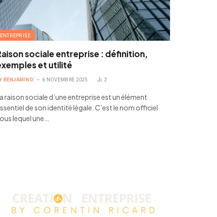
ENTREPRISE
aison sociale entreprise : définition,
xemples et utilité
Y
BENJAMIN D.
6 NOVEMBRE 2025
2
a raison sociale d’une entreprise est un élément
ssentiel de son identité légale. C’est le nom officiel
ous lequel une…