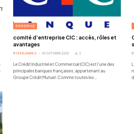
ENTREPRISE
comité d’entreprise CIC : accès, rôles et
avantages
BY
BENJAMIN D.
30 OCTOBRE 2025
2
B
s
Le Crédit Industriel et Commercial (CIC) est l’une des
L
e
principales banques françaises, appartenant au
n
Groupe Crédit Mutuel. Comme toutes les…
d