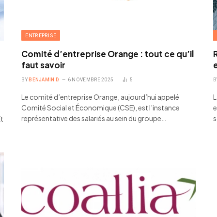
ENTREPRISE
Comité d’entreprise Orange : tout ce qu’il
R
faut savoir
e
BY
BENJAMIN D.
6 NOVEMBRE 2025
5
B
Le comité d’entreprise Orange, aujourd’hui appelé
L
Comité Social et Économique (CSE), est l’instance
e
représentative des salariés au sein du groupe…
s
Et