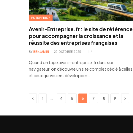
ENTREPRISE
Avenir-Entreprise.fr : le site de référence
pour accompagner la croissance et la
réussite des entreprises françaises
BY
BENJAMIN
29 OCTOBRE 2025
4
Quand on tape avenir-entreprise.fr dans son
navigateur, on découvre un site complet dédié à celles
et ceux qui veulent développer…
Previous
Nex
…
1
4
5
6
7
8
9