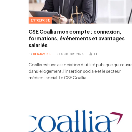
ENTREPRISE
CSE Coallia mon compte : connexion,
formations, événements et avantages
salariés
BY
BENJAMIN D.
31 OCTOBRE 2025
11
Coallia est une association d’utilité publique qui œuvr
dans le logement, l’insertion sociale et le secteur
médico-social. Le CSE Coallia…