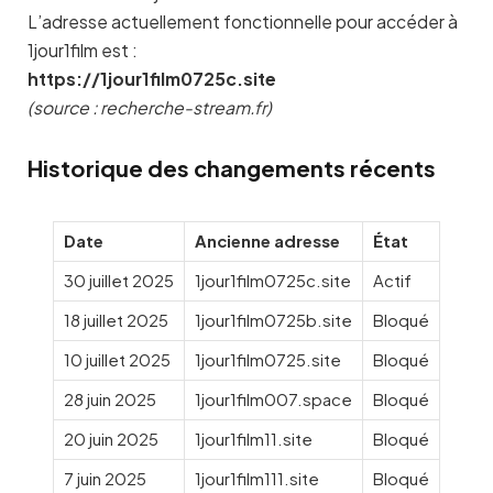
L’adresse actuellement fonctionnelle pour accéder à
1jour1film est :
https://1jour1film0725c.site
(source : recherche-stream.fr)
Historique des changements récents
Date
Ancienne adresse
État
30 juillet 2025
1jour1film0725c.site
Actif
18 juillet 2025
1jour1film0725b.site
Bloqué
10 juillet 2025
1jour1film0725.site
Bloqué
28 juin 2025
1jour1film007.space
Bloqué
20 juin 2025
1jour1film11.site
Bloqué
7 juin 2025
1jour1film111.site
Bloqué