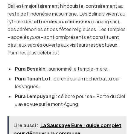
Bali est majoritairement hindouiste, contrairement au
reste de l’Indonésie musulmane. Les Balinais vivent au
rythme des
offrandes quotidiennes
(canang sari),
des cérémonies et des fêtes religieuses. Les temples
– appelés
pura
– sont omniprésents et constituent
des lieux sacrés ouverts aux visiteurs respectueux.
Parmi les plus célèbres :
Pura Besakih
: surnommé le temple-mère.
Pura Tanah Lot
: perché sur un rocher battu par
les vagues.
Pura Lempuyang
: célèbre pour sa « Porte du Ciel
» avec vue sur le mont Agung.
Lire aussi :
La Saussaye Eure : guide complet
pour découvrir la commune