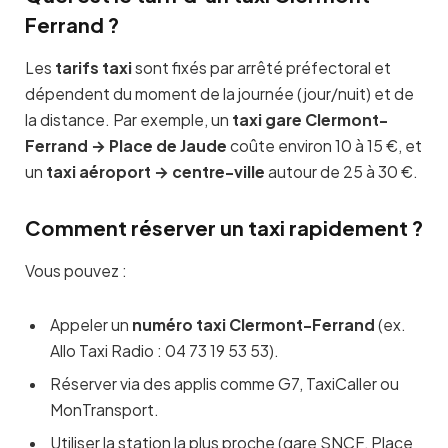
Ferrand ?
Les
tarifs taxi
sont fixés par arrêté préfectoral et
dépendent du moment de la journée (jour/nuit) et de
la distance. Par exemple, un
taxi gare Clermont-
Ferrand → Place de Jaude
coûte environ 10 à 15 €, et
un
taxi aéroport → centre-ville
autour de 25 à 30 €.
Comment réserver un taxi rapidement ?
Vous pouvez :
Appeler un
numéro taxi Clermont-Ferrand
(ex.
Allo Taxi Radio : 04 73 19 53 53).
Réserver via des applis comme G7, TaxiCaller ou
MonTransport.
Utiliser la station la plus proche (gare SNCF, Place