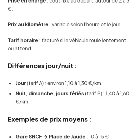
Prise en charge
: coût fixe au départ, autour de 2 à 3
€.
Prix au kilomètre
: variable selon l’heure et le jour.
Tarif horaire
: facturé si le véhicule roule lentement
ou attend.
Différences jour/nuit :
Jour
(tarif A) : environ 1,10 à 1,30 €/km.
Nuit, dimanche, jours fériés
(tarif B) : 1,40 à 1,60
€/km.
Exemples de prix moyens :
Gare SNCF → Place de Jaude
: 10 à 15 €