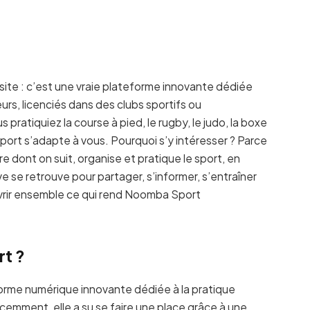
site : c’est une vraie plateforme innovante dédiée
urs, licenciés dans des clubs sportifs ou
 pratiquiez la course à pied, le rugby, le judo, la boxe
rt s’adapte à vous. Pourquoi s’y intéresser ? Parce
 dont on suit, organise et pratique le sport, en
 se retrouve pour partager, s’informer, s’entraîner
uvrir ensemble ce qui rend Noomba Sport
t ?
orme numérique innovante dédiée à la pratique
emment, elle a su se faire une place grâce à une