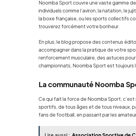
Noomba Sport couvre une vaste gamme de di
individuels comme l’aviron, la natation, le ju
la boxe française, ou les sports collectifs c
trouverez forcément votre bonheur.
En plus, le blog propose des contenus édito
accompagner dans la pratique de votre sport
renforcement musculaire, des astuces pour l
championnats, Noomba Sport est toujours l
La communauté Noomba Sp
Ce qui fait la force de Noomba Sport, c’es
sportifs, de tous âges et de tous niveaux, p
fans de football, en passant par les amateurs
Lire aussi :
Association Sportive de Ca