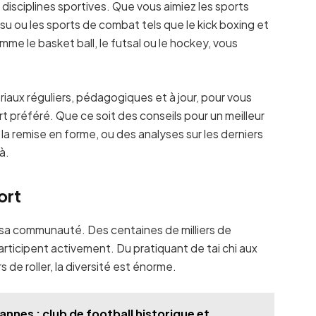
sciplines sportives. Que vous aimiez les sports
jitsu ou les sports de combat tels que le kick boxing et
omme le basket ball, le futsal ou le hockey, vous
riaux réguliers, pédagogiques et à jour, pour vous
 préféré. Que ce soit des conseils pour un meilleur
a remise en forme, ou des analyses sur les derniers
à.
ort
t sa communauté. Des centaines de milliers de
articipent activement. Du pratiquant de tai chi aux
 de roller, la diversité est énorme.
nnes : club de football historique et