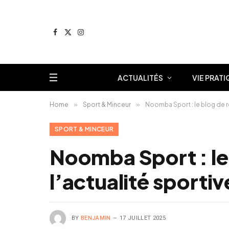
Facebook
X
Instagram
(Twitter)
ACTUALITÉS
VIE PRATI
Home
»
Sport & Minceur
»
Noomba Sport : le blog de ré
SPORT & MINCEUR
Noomba Sport : le
l’actualité sportiv
BY
BENJAMIN
17 JUILLET 2025