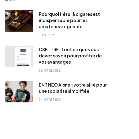
Pourquoi l’étui à cigares est
indispensable pour les
amateurs exigeants
5 MAI 2026
CSE LTRF : tout ce que vous
devez savoir pour profiter de
vos avantages
26 MARS 2026
ENT NEO Aisne : votre allié pour
une scolarité simplifiée
24 MARS 2026