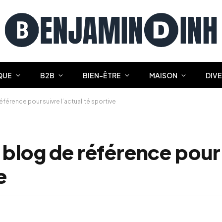
QUE
B2B
BIEN-ÊTRE
MAISON
DIV
férence pour suivre l’actualité sportive
 blog de référence pour
e