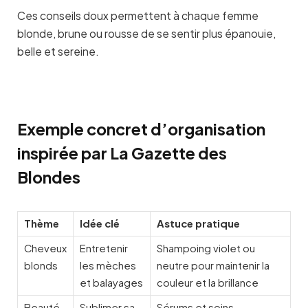
Ces conseils doux permettent à chaque femme
blonde, brune ou rousse de se sentir plus épanouie,
belle et sereine.
Exemple concret d’organisation
inspirée par La Gazette des
Blondes
Thème
Idée clé
Astuce pratique
Cheveux
Entretenir
Shampoing violet ou
blonds
les mèches
neutre pour maintenir la
et balayages
couleur et la brillance
Beauté
Sublimer sa
Sérums et soins