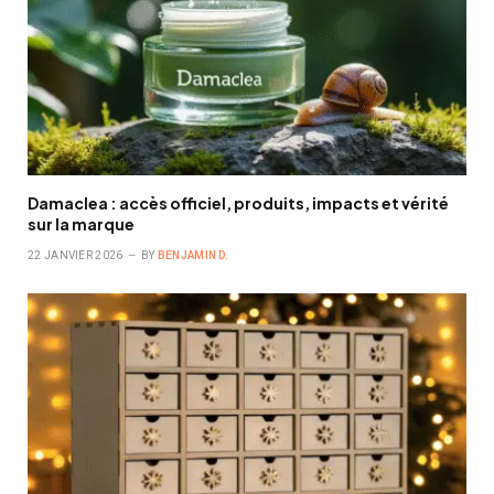
Damaclea : accès officiel, produits, impacts et vérité
sur la marque
22 JANVIER 2026
BY
BENJAMIN D.