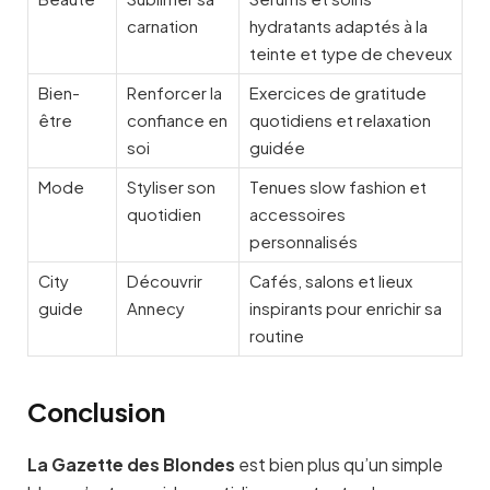
carnation
hydratants adaptés à la
teinte et type de cheveux
Bien-
Renforcer la
Exercices de gratitude
être
confiance en
quotidiens et relaxation
soi
guidée
Mode
Styliser son
Tenues slow fashion et
quotidien
accessoires
personnalisés
City
Découvrir
Cafés, salons et lieux
guide
Annecy
inspirants pour enrichir sa
routine
Conclusion
La Gazette des Blondes
est bien plus qu’un simple