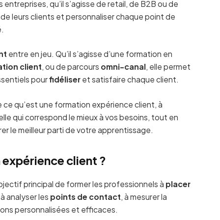
entreprises, qu’il s’agisse de retail, de B2B ou de
de leurs clients et personnaliser chaque point de
é.
nt
entre en jeu. Qu’il s’agisse d’une formation en
ation client
, ou de parcours
omni-canal
, elle permet
essentiels pour
fidéliser
et satisfaire chaque client.
ce qu’est une formation expérience client, à
 celle qui correspond le mieux à vos besoins, tout en
er le meilleur parti de votre apprentissage.
expérience client ?
jectif principal de former les professionnels à
placer
 à analyser les
points de contact
, à mesurer la
tions personnalisées et efficaces.