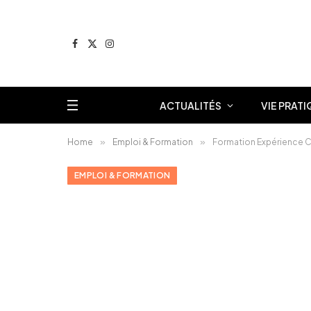
Facebook
X
Instagram
(Twitter)
ACTUALITÉS
VIE PRATI
Home
»
Emploi & Formation
»
Formation Expérience Cli
EMPLOI & FORMATION