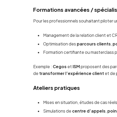
Formations avancées / spéciali
Pour les professionnels souhaitant piloter 
Management de la relation client et C
Optimisation des
parcours clients
,
p
Formation certifiante ou masterclass 
Exemple :
Cegos
et
ISM
proposent des parc
de
transformer l’expérience client
et de p
Ateliers pratiques
Mises en situation, études de cas réels
Simulations de
centre d’appels
,
poin