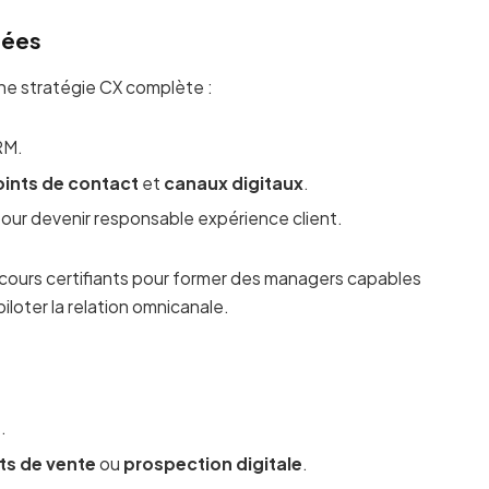
sées
une stratégie CX complète :
RM.
oints de contact
et
canaux digitaux
.
pour devenir responsable expérience client.
ours certifiants pour former des managers capables
iloter la relation omnicanale.
.
ts de vente
ou
prospection digitale
.