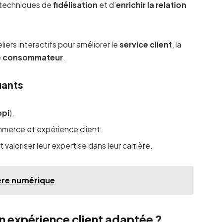
 techniques de
fidélisation
et d’
enrichir la relation
iers interactifs pour améliorer le
service client
, la
e consommateur
.
iants
opi
).
merce et expérience client.
 valoriser leur expertise dans leur carrière.
’ère numérique
n expérience client adaptée ?