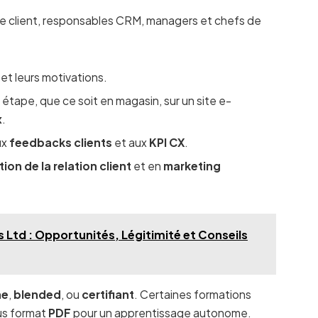
ice client, responsables CRM, managers et chefs de
et leurs motivations.
étape, que ce soit en magasin, sur un site e-
x
.
ux
feedbacks clients
et aux
KPI CX
.
ion de la relation client
et en
marketing
s Ltd : Opportunités, Légitimité et Conseils
ne
,
blended
, ou
certifiant
. Certaines formations
us format
PDF
pour un apprentissage autonome.