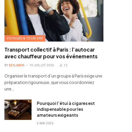
VOYAGES & TOURISME
Transport collectif à Paris : l’autocar
avec chauffeur pour vos événements
BY
BENJAMIN
10 JUILLET 2026
12
Organiser le transport d’un groupe à Paris exige une
préparation rigoureuse, que vous coordonniez
une…
Pourquoi l’étui à cigares est
indispensable pour les
amateurs exigeants
5 MAI 2026