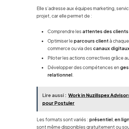
Elle s’adresse aux équipes marketing, serv
projet, car elle permet de :
Comprendre les
attentes des clients
Optimiser le
parcours client
à chaque 
commerce ou via des
canaux digitau
Piloter les actions correctives grâce a
Développer des compétences en
gest
relationnel
.
Lire aussi :
Work in Nuzillspex Advisor
pour Postuler
Les formats sont variés :
présentiel
,
en lig
sont même disponibles gratuitement ou so