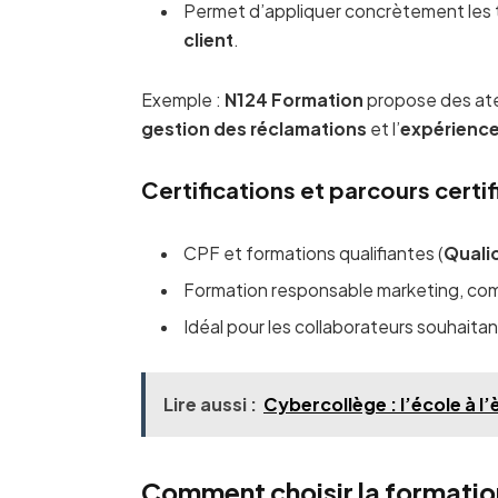
Permet d’appliquer concrètement les
client
.
Exemple :
N124 Formation
propose des atel
gestion des réclamations
et l’
expérienc
Certifications et parcours certif
CPF et formations qualifiantes (
Quali
Formation responsable marketing, com
Idéal pour les collaborateurs souhaitant
Lire aussi :
Cybercollège : l’école à l
Comment choisir la formatio