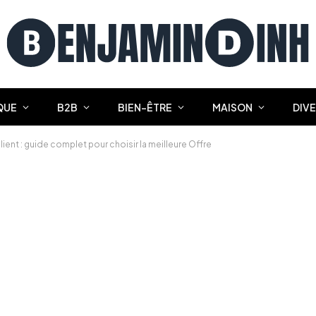
QUE
B2B
BIEN-ÊTRE
MAISON
DIV
ent : guide complet pour choisir la meilleure Offre