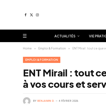
Facebook
X
Instagram
(Twitter)
ACTUALITÉS
VIE PRATI
Home
»
Emploi & Formation
»
ENT Mirail : tout ce que
EMPLOI & FORMATION
ENT Mirail : tout 
à vos cours et ser
BY
BENJAMIN D.
4 FÉVRIER 2026