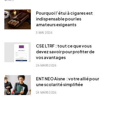
Pourquoi l’étui à cigares est
indispensable pour les
amateurs exigeants
5 MAI 2026
CSE LTRF : tout ce que vous
devez savoir pour profiter de
vos avantages
26 MARS 2026
ENT NEO Aisne : votre allié pour
une scolarité simplifiée
24 MARS 2026