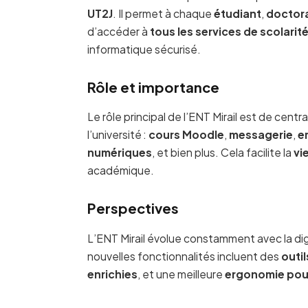
UT2J
. Il permet à chaque
étudiant
,
doctor
d’accéder à
tous les services de scolari
informatique sécurisé.
Rôle et importance
Le rôle principal de l’ENT Mirail est de central
l’université :
cours Moodle
,
messagerie
,
e
numériques
, et bien plus. Cela facilite la
vi
académique.
Perspectives
L’ENT Mirail évolue constamment avec la dig
nouvelles fonctionnalités incluent des
outil
enrichies
, et une meilleure
ergonomie pour