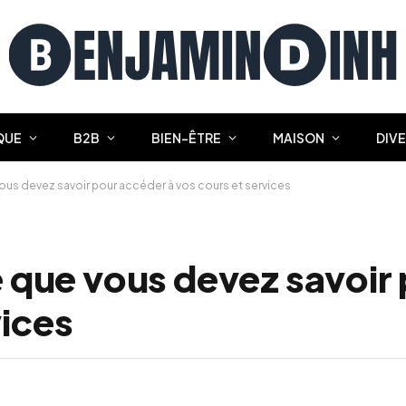
QUE
B2B
BIEN-ÊTRE
MAISON
DIV
 vous devez savoir pour accéder à vos cours et services
ce que vous devez savoi
vices