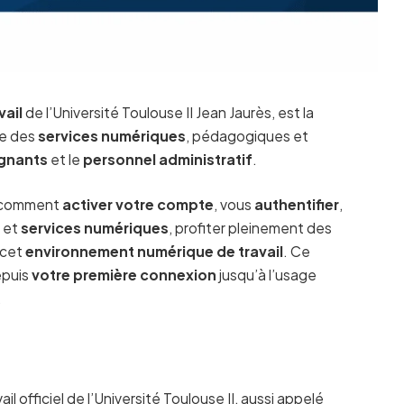
ail
de l’Université Toulouse II Jean Jaurès, est la
le des
services numériques
, pédagogiques et
gnants
et le
personnel administratif
.
er comment
activer votre compte
, vous
authentifier
,
s
et
services numériques
, profiter pleinement des
e cet
environnement numérique de travail
. Ce
epuis
votre première connexion
jusqu’à l’usage
.
l officiel de l’Université Toulouse II, aussi appelé