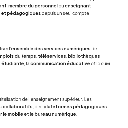
ant
,
membre du personnel
ou
enseignant
té et pédagogiques
depuis un seul compte
iser l’
ensemble des services numériques
de
mplois du temps
,
téléservices
,
bibliothèques
e étudiante
, la
communication éducative
et le suivi
italisation de l’enseignement supérieur. Les
s collaboratifs
, des
plateformes pédagogiques
 le mobile et le bureau numérique
.