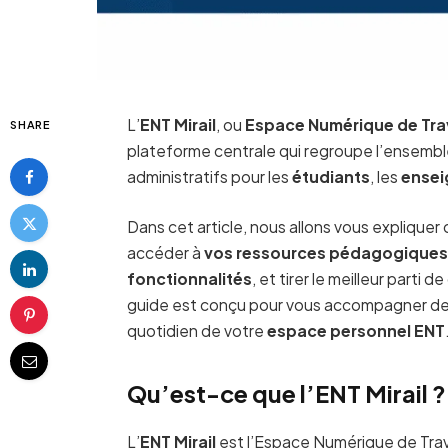
L’
ENT Mirail
, ou
Espace Numérique de Trav
SHARE
plateforme centrale qui regroupe l’ensemb
administratifs pour les
étudiants
, les
ensei
Dans cet article, nous allons vous expliqu
accéder à
vos ressources pédagogique
fonctionnalités
, et tirer le meilleur parti d
guide est conçu pour vous accompagner d
quotidien de votre
espace personnel ENT
Qu’est-ce que l’ENT Mirail ?
L’
ENT Mirail
est l’Espace Numérique de Travai