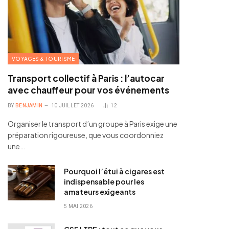
VOYAGES & TOURISME
Transport collectif à Paris : l’autocar
avec chauffeur pour vos événements
BY
BENJAMIN
10 JUILLET 2026
12
Organiser le transport d’un groupe à Paris exige une
préparation rigoureuse, que vous coordonniez
une…
Pourquoi l’étui à cigares est
indispensable pour les
amateurs exigeants
5 MAI 2026