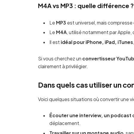
M4A vs MP3 : quelle différence ?
Le
MP3
est universel, mais compresse
Le
M4A
, utilisé notamment par Apple, 
Il est
idéal pour iPhone, iPad, iTunes
Si vous cherchez un
convertisseur YouTub
clairement à privilégier.
Dans quels cas utiliser un c
Voici quelques situations où convertir une v
Écouter une interview, un podcast 
déplacement.
Travailler sur un montage audio
, san