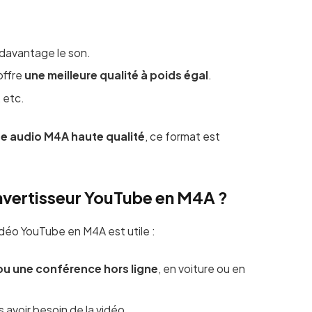
 davantage le son.
offre
une meilleure qualité à poids égal
.
, etc.
e audio M4A haute qualité
, ce format est
onvertisseur YouTube en M4A ?
idéo YouTube en M4A est utile :
ou une conférence hors ligne
, en voiture ou en
s avoir besoin de la vidéo.