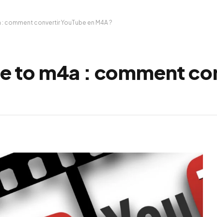
 : comment convertir YouTube en M4A ?
e to m4a : comment con
?