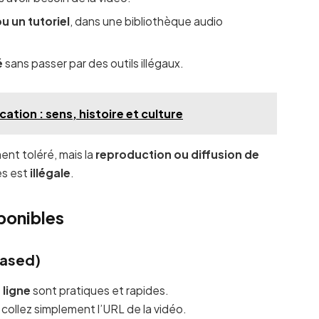
u un tutoriel
, dans une bibliothèque audio
é
sans passer par des outils illégaux.
ication : sens, histoire et culture
ent toléré, mais la
reproduction ou diffusion de
es est
illégale
.
sponibles
based)
 ligne
sont pratiques et rapides.
s collez simplement l’URL de la vidéo.