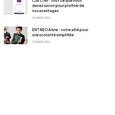
CSE LTRF : tout ce que vous
devez savoir pour profiter de
vos avantages
26 MARS 2026
ENT NEO Aisne : votre allié pour
une scolarité simplifiée
24 MARS 2026