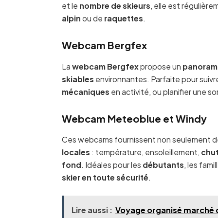
et le
nombre de skieurs
, elle est régulièr
alpin
ou de
raquettes
.
Webcam Bergfex
La
webcam Bergfex
propose un
panoram
skiables
environnantes. Parfaite pour suivr
mécaniques
en activité, ou planifier une so
Webcam Meteoblue et Windy
Ces webcams fournissent non seulement de
locales
: température, ensoleillement,
chut
fond
. Idéales pour les
débutants
, les fam
skier en toute sécurité
.
Lire aussi :
Voyage organisé marché d