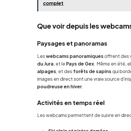
complet
Que voir depuis les webcam
Paysages et panoramas
Les
webcams panoramiques
offrent des 
du Jura
, et le
Pays de Gex
. Même en été, e
alpages
, et des
forêts de sapins
qui borde
images en direct sont une vraie source d’ins
poudreuse en hiver
.
Activités en temps réel
Les webcams permettent de suivre en direct
Ski alpin et pistes damées