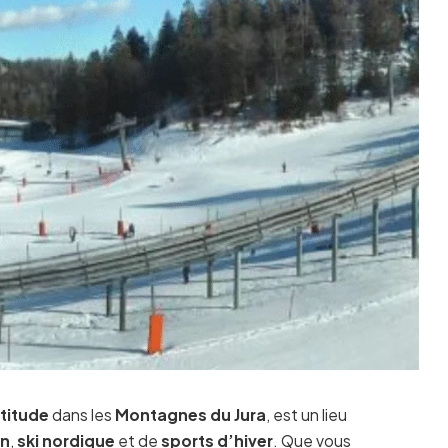
ltitude
dans les
Montagnes du Jura
, est un lieu
in
,
ski nordique
et de
sports d’hiver
. Que vous