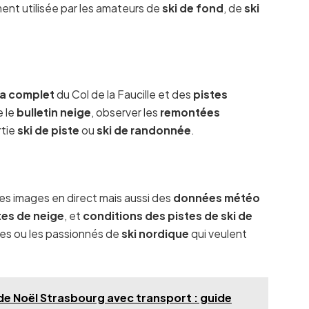
ement utilisée par les amateurs de
ski de fond
, de
ski
a complet
du Col de la Faucille et des
pistes
e le
bulletin neige
, observer les
remontées
rtie
ski de piste
ou
ski de randonnée
.
s images en direct mais aussi des
données météo
es de neige
, et
conditions des pistes de ski de
illes ou les passionnés de
ski nordique
qui veulent
e Noël Strasbourg avec transport : guide