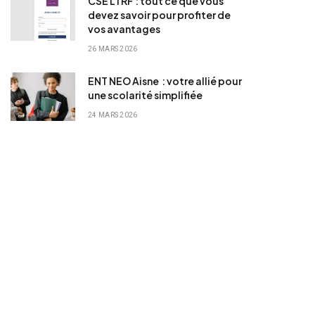
CSE LTRF : tout ce que vous
devez savoir pour profiter de
vos avantages
26 MARS 2026
ENT NEO Aisne : votre allié pour
une scolarité simplifiée
24 MARS 2026