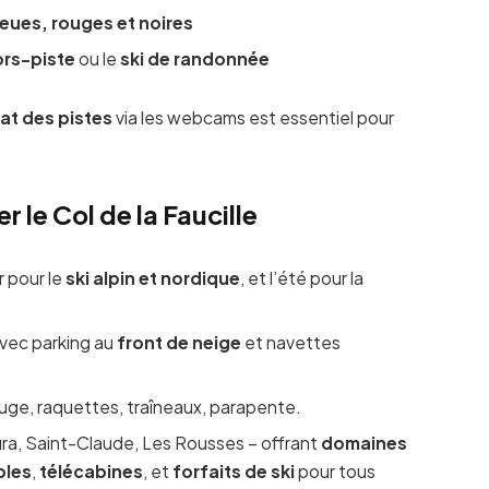
leues, rouges et noires
ors-piste
ou le
ski de randonnée
tat des pistes
via les webcams est essentiel pour
r le Col de la Faucille
r pour le
ski alpin et nordique
, et l’été pour la
vec parking au
front de neige
et navettes
 luge, raquettes, traîneaux, parapente.
ura, Saint-Claude, Les Rousses – offrant
domaines
bles
,
télécabines
, et
forfaits de ski
pour tous