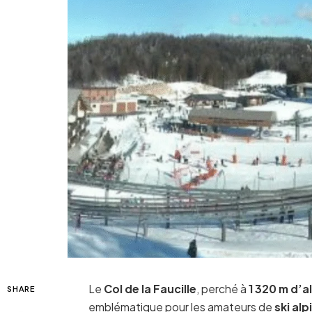
Le
Col de la Faucille
, perché à
1 320 m d’a
SHARE
emblématique pour les amateurs de
ski alp