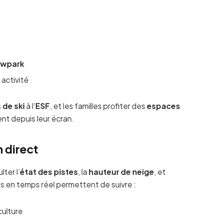
owpark
 activité
 de ski
à l’
ESF
, et les familles profiter des
espaces
nt depuis leur écran.
 direct
ter l’
état des pistes
, la
hauteur de neige
, et
es en temps réel permettent de suivre :
culture