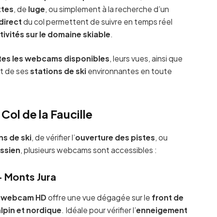
ttes
, de
luge
, ou simplement à la recherche d’un
direct
du col permettent de suivre en temps réel
tivités sur le domaine skiable
.
tes les webcams disponibles
, leurs vues, ainsi que
et de ses
stations de ski
environnantes en toute
ol de la Faucille
ns de ski
, de vérifier l’
ouverture des pistes
, ou
ssien
, plusieurs webcams sont accessibles :
– Monts Jura
e
webcam HD
offre une vue dégagée sur le
front de
alpin et nordique
. Idéale pour vérifier l’
enneigement