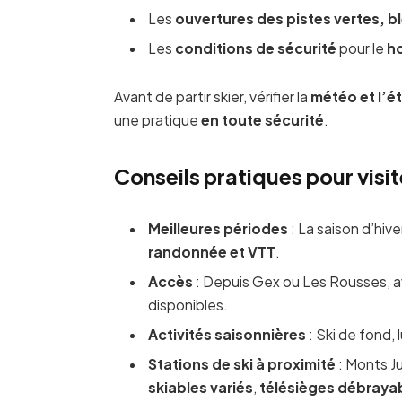
Les
ouvertures des pistes vertes, b
Les
conditions de sécurité
pour le
h
Avant de partir skier, vérifier la
météo et l’é
une pratique
en toute sécurité
.
Conseils pratiques pour visite
Meilleures périodes
: La saison d’hive
randonnée et VTT
.
Accès
: Depuis Gex ou Les Rousses, a
disponibles.
Activités saisonnières
: Ski de fond,
Stations de ski à proximité
: Monts J
skiables variés
,
télésièges débraya