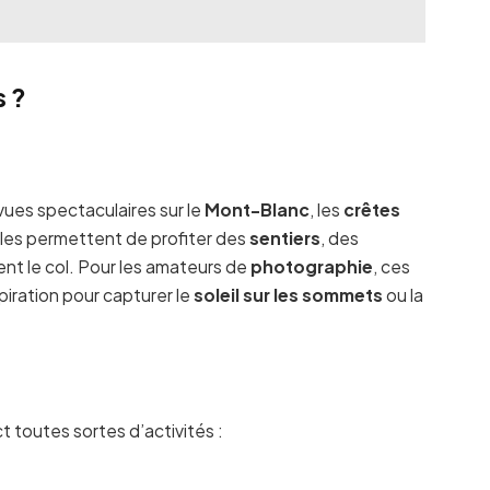
s ?
vues spectaculaires sur le
Mont-Blanc
, les
crêtes
lles permettent de profiter des
sentiers
, des
nt le col. Pour les amateurs de
photographie
, ces
piration pour capturer le
soleil sur les sommets
ou la
 toutes sortes d’activités :