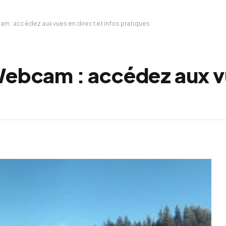
am : accédez aux vues en direct et infos pratiques
 Webcam : accédez aux v