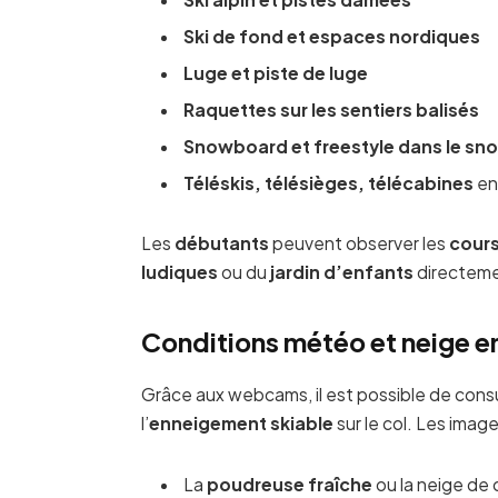
Ski de fond et espaces nordiques
Luge et piste de luge
Raquettes sur les sentiers balisés
Snowboard et freestyle dans le sn
Téléskis, télésièges, télécabines
en
Les
débutants
peuvent observer les
cours
ludiques
ou du
jardin d’enfants
directeme
Conditions météo et neige en
Grâce aux webcams, il est possible de consul
l’
enneigement skiable
sur le col. Les imag
La
poudreuse fraîche
ou la neige de 