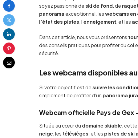
soyez passionné de
ski de fond
, de
raque
panorama
exceptionnel, les
webcams en 
l’état des pistes
, l’
enneigement
, et les
ac
Dans cet article, nous vous présentons
tou
des conseils pratiques pour profiter du col 
sécurité.
Les webcams disponibles au C
Si votre objectif est de
suivre les conditio
simplement de profiter d’un
panorama jura
Webcam officielle Pays de Gex 
Située au cœur du
domaine skiable
, cett
neige
, les
télésièges
, et les
pistes de ski 