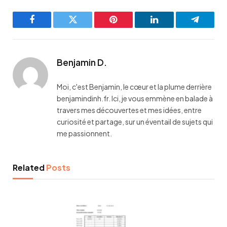
Facebook
Twitter
Pinterest
LinkedIn
Telegra
Benjamin D.
Moi, c'est Benjamin, le cœur et la plume derrière
benjamindinh.fr. Ici, je vous emmène en balade à
travers mes découvertes et mes idées, entre
curiosité et partage, sur un éventail de sujets qui
me passionnent.
Related
Posts