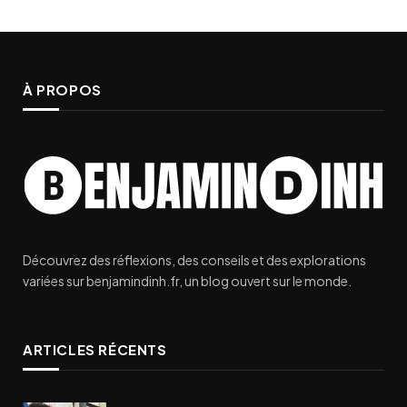
À PROPOS
Découvrez des réflexions, des conseils et des explorations
variées sur benjamindinh.fr, un blog ouvert sur le monde.
ARTICLES RÉCENTS