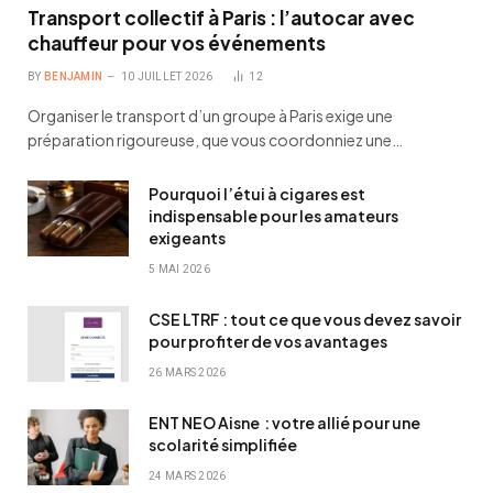
Transport collectif à Paris : l’autocar avec
chauffeur pour vos événements
BY
BENJAMIN
10 JUILLET 2026
12
Organiser le transport d’un groupe à Paris exige une
préparation rigoureuse, que vous coordonniez une…
Pourquoi l’étui à cigares est
indispensable pour les amateurs
exigeants
5 MAI 2026
CSE LTRF : tout ce que vous devez savoir
pour profiter de vos avantages
26 MARS 2026
ENT NEO Aisne : votre allié pour une
scolarité simplifiée
24 MARS 2026