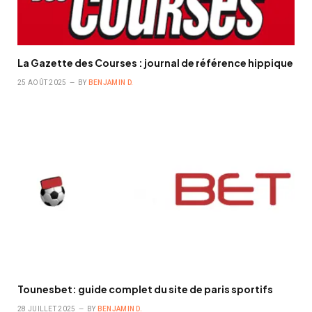
La Gazette des Courses : journal de référence hippique
25 AOÛT 2025
BY
BENJAMIN D.
Tounesbet: guide complet du site de paris sportifs
28 JUILLET 2025
BY
BENJAMIN D.