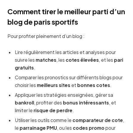
Comment tirer le meilleur parti d’un
blog de paris sportifs
Pour profiter pleinement d’un blog :
Lire régulièrement les articles et analyses pour
suivre les
matches
, les
cotes élevées
, et les
pari
gratuits
.
Comparer les pronostics sur différents blogs pour
choisir les
meilleurs sites
et
bonnes cotes
.
Appliquer les stratégies enseignées, gérer sa
bankroll
, profiter des
bonus intéressants
, et
limiter le
risque de perdre
.
Utiliser les outils comme le
comparateur de cote
,
le
parrainage PMU
, ou les
codes promo
pour