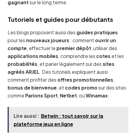
gagnant
sur le long terme.
Tutoriels et guides pour débutants
Les blogs proposent aussi des
guides pratiques
pour les
nouveaux joueurs
: comment
ouvrir un
compte
, effectuer le
premier dépôt
, utiliser des
applications mobiles
, comprendre les
cotes
et les
probabilités
, et parier légalement sur des
sites
agréés ARJEL
. Des tutoriels expliquent aussi
comment profiter des
offres promotionnelles
,
bonus de bienvenue
, et
codes promo
sur des sites
comme
Parions Sport
,
Netbet
, ou
Winamax
.
Lire aussi :
Betwin : tout savoir sur la
plateforme jeux en ligne