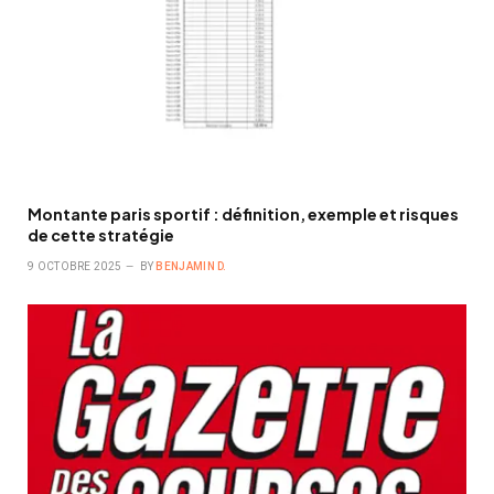
Montante paris sportif : définition, exemple et risques
de cette stratégie
9 OCTOBRE 2025
BY
BENJAMIN D.