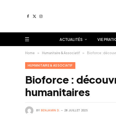
Facebook
X
Instagram
(Twitter)
ACTUALITÉS
VIE PRATI
Home
»
Humanitaire & Associatif
»
Bioforce : découvri
HUMANITAIRE & ASSOCIATIF
Bioforce : découvri
humanitaires
BY
BENJAMIN D.
28 JUILLET 2025