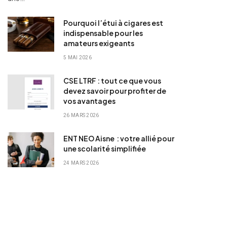
Pourquoi l’étui à cigares est
indispensable pour les
amateurs exigeants
5 MAI 2026
CSE LTRF : tout ce que vous
devez savoir pour profiter de
vos avantages
26 MARS 2026
ENT NEO Aisne : votre allié pour
une scolarité simplifiée
24 MARS 2026