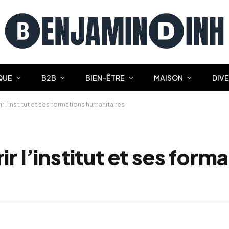
QUE
B2B
BIEN-ÊTRE
MAISON
DIV
r l’institut et ses formations humanitaires
r l’institut et ses form